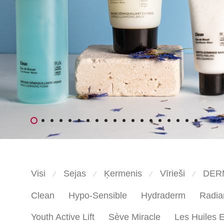
Visi
Sejas
Ķermenis
Vīrieši
DER
⁄
⁄
⁄
⁄
Clean
Hypo-Sensible
Hydraderm
Radia
Youth Active Lift
Sève Miracle
Les Huiles E