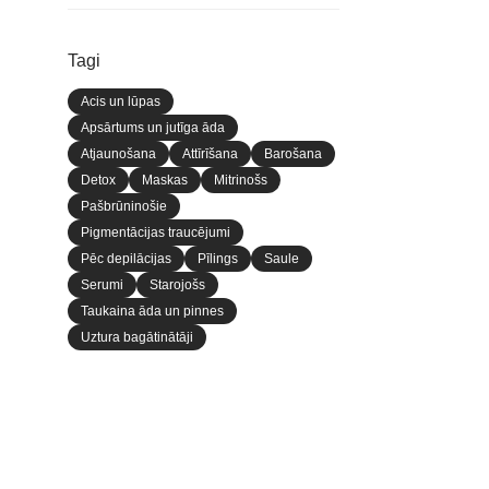
Tagi
Acis un lūpas
Apsārtums un jutīga āda
Atjaunošana
Attīrīšana
Barošana
Detox
Maskas
Mitrinošs
Pašbrūninošie
Pigmentācijas traucējumi
Pēc depilācijas
Pīlings
Saule
Serumi
Starojošs
Taukaina āda un pinnes
Uztura bagātinātāji