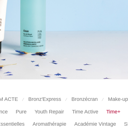
M ACTE
Bronz'Express
Bronzécran
Make-up
⁄
⁄
⁄
nce
Pure
Youth Repair
Time Active
Time+
ssentielles
Aromathérapie
Académie Vintage
S