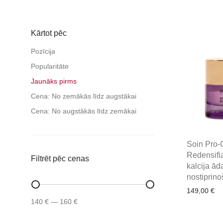
Kārtot pēc
Pozīcija
Popularitāte
Jaunāks pirms
Cena: No zemākās līdz augstākai
Cena: No augstākās līdz zemākai
Soin Pro-
Redensifia
Filtrēt pēc cenas
kalcija ād
nostiprin
149,00
€
Min
Max
140 €
—
160 €
price
price