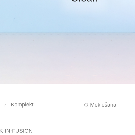
Komplekti
Meklēšana
⁄
K·IN·FUSION