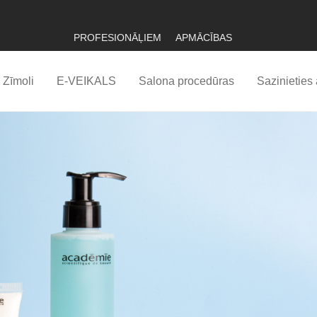
PROFESIONĀĻIEM
APMĀCĪBAS
Zīmoli
E-VEIKALS
Salona procedūras
Sazinieties 