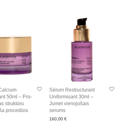
Calcium
Sérum Restructurant
nt 50ml – Pro-
Uniformisant 30ml –
as struktūru
Jumet vienojošais
oša procedūra
serums
160,00
€