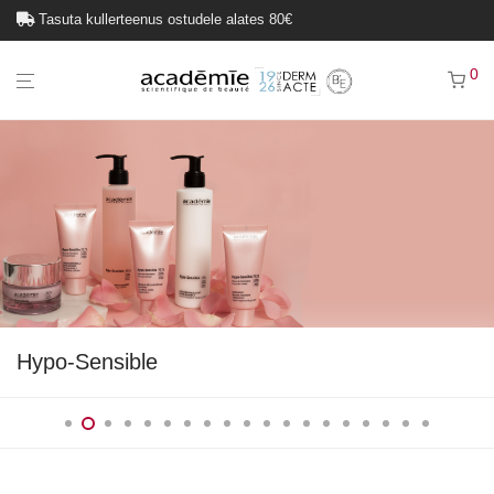
Tasuta kullerteenus ostudele alates 80€
0
Hypo-Sensible