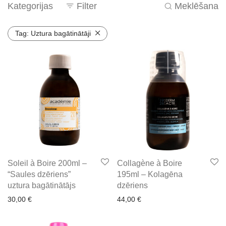
Kategorijas
Filter
Meklēšana
Tag:
Uztura bagātinātāji
Soleil à Boire 200ml –
Collagène à Boire
“Saules dzēriens”
195ml – Kolagēna
uztura bagātinātājs
dzēriens
30,00
€
44,00
€