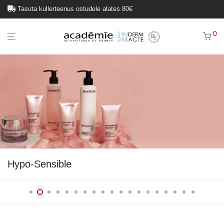
Tasuta kullerteenus ostudele alates 80€
0
Hypo-Sensible