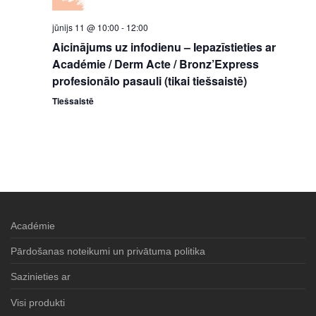
jūnijs 11 @ 10:00
-
12:00
Aicinājums uz infodienu – Iepazīstieties ar
Académie / Derm Acte / Bronz’Express
profesionālo pasauli (tikai tiešsaistē)
Tiešsaistē
Académie
Pārdošanas noteikumi un privātuma politika
Sazinieties ar
Visi produkti