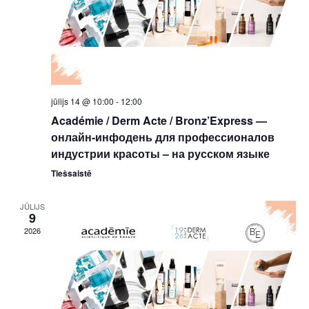
skatie
jūlijs 14 @ 10:00
-
12:00
Académie / Derm Acte / Bronz’Express —
онлайн-инфодень для профессионалов
индустрии красоты – на русском языке
Tiešsaistē
JŪLIJS
9
2026