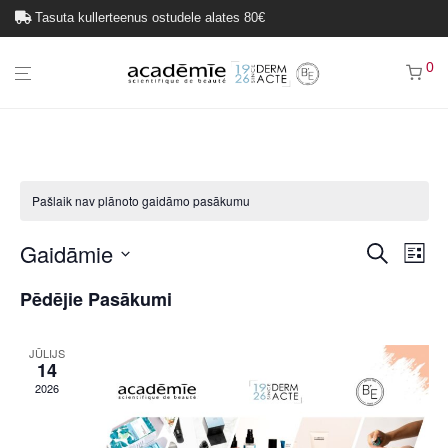
Tasuta kullerteenus ostudele alates 80€
0
Pašlaik nav plānoto gaidāmo pasākumu
Gaidāmie
Nav
Pasāk
Meklēt
Sarak
pa
Izvēlieties
meklē
Pēdējie Pasākumi
datumu.
Ev
un
ska
JŪLIJS
14
navigā
2026
pa