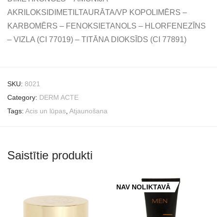
AKRILOKSIDIMETILTAURĀTA/VP KOPOLIMĒRS –
KARBOMĒRS – FENOKSIETANOLS – HLORFENEZĪNS
– VIZLA (CI 77019) – TITĀNA DIOKSĪDS (CI 77891)
SKU:
8021
Category:
DERM ACTE
Tags:
Acis un lūpas
,
Atjaunošana
Saistītie produkti
NAV NOLIKTAVĀ