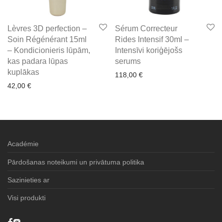
Lèvres 3D perfection –
Sérum Correcteur
Soin Régénérant 15ml
Rides Intensif 30ml –
– Kondicionieris lūpām,
Intensīvi koriģējošs
kas padara lūpas
serums
kuplākas
118,00
€
42,00
€
Académie
Pārdošanas noteikumi un privātuma politika
Sazinieties ar
Visi produkti