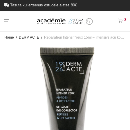
Tasuta kullerteenus ostudele alates 80€
0
Home
/
DERM ACTE
/
Réparateur Intensif Yeux 15ml – Intensīvs acu kontūru korektors intensif