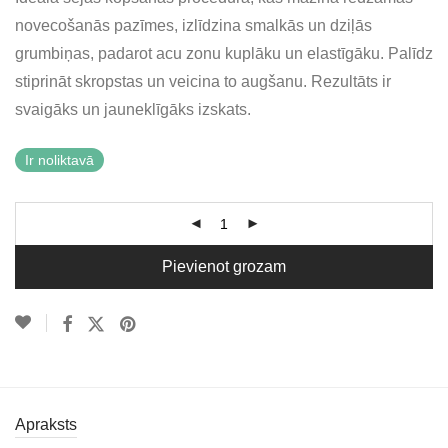
novecošanās pazīmes, izlīdzina smalkās un dziļās
grumbiņas, padarot acu zonu kuplāku un elastīgāku. Palīdz
stiprināt skropstas un veicina to augšanu. Rezultāts ir
svaigāks un jauneklīgāks izskats.
Ir noliktavā
Pievienot grozam
Apraksts