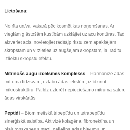
Lietošana:
No rīta un/vai vakarā pēc kosmētikas noņemšanas. Ar
vieglām glāstošām kustībām uzklājiet uz acu kontūras. Tad
aizveriet acis, novietojiet rādītājpirkstu zem apakšējām
skropstām un virzieties uz augšējām skropstām, lai radītu
izliektu skropstu efektu.
Mitrinošs augu izcelsmes komplekss
– Harmonizē ādas
mitruma līdzsvaru, uzlabo ādas tekstūru, izlīdzinot
mikrostruktūru. Palīdz uzturēt nepieciešamo mitruma saturu
ādas virskārtās.
Peptidi
– Biomimetiskā tripeptīdu un tetrapeptīdu
sinerģiskā saistība. Aktivizē kolagēna, fibronektīna un
hialuronskābes sintēzi, palielina ādas blīvumu un