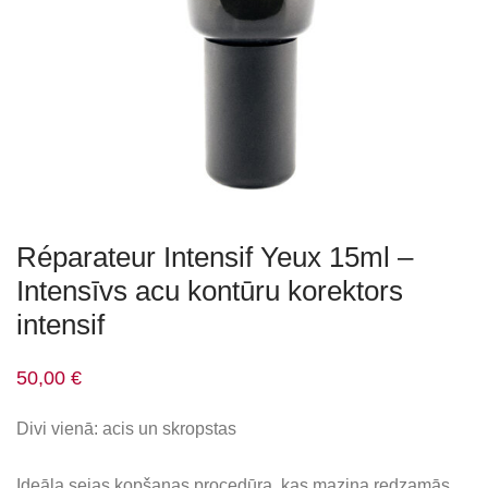
Réparateur Intensif Yeux 15ml –
Intensīvs acu kontūru korektors
intensif
50,00
€
Divi vienā: acis un skropstas
Ideāla sejas kopšanas procedūra, kas mazina redzamās