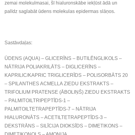
zemai molekulmasai, šī hialuronskābe iekļūst ādā un
palīdz saglabāt ūdens molekulas epidermas slāņos.
Sastāvdaļas:
ŪDENS (AQUA) – GLICERĪNS – BUTILĒNGLIKOLS –
NĀTRIJA POLIAKRILĀTS – DIGLICERĪNS –
KAPRILIC/KAPRIC TRIGLICERĪDS – POLISORBĀTS 20
– SPILANTHES ACMELLA ZIEDU EKSTRAKTS –
TRIFOLIUM PRATENSE (ĀBOLIŅŠ) ZIEDU EKSTRAKTS
– PALMITOILTRIPEPTĪDS-1 –
PALMITOILTETRAPEPTĪDS-7 – NĀTRIJA
HIALURONĀTS – ACETILTETRAPEPTĪDS-3 –
DEKSTRĀNS – SILĪCIJA DIOKSĪDS – DIMETIKONS –
DIMETIKONOLS – AMONIJA