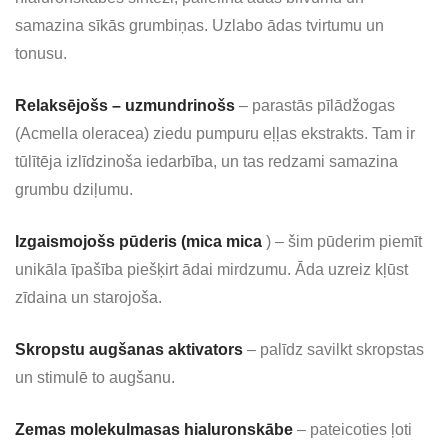
samazina sīkās grumbiņas. Uzlabo ādas tvirtumu un
tonusu.
Relaksējošs – uzmundrinošs
– parastās pīlādžogas
(Acmella oleracea) ziedu pumpuru eļļas ekstrakts. Tam ir
tūlītēja izlīdzinoša iedarbība, un tas redzami samazina
grumbu dziļumu.
Izgaismojošs pūderis (mica mica
) – šim pūderim piemīt
unikāla īpašība piešķirt ādai mirdzumu. Āda uzreiz kļūst
zīdaina un starojoša.
Skropstu augšanas aktivators
– palīdz savilkt skropstas
un stimulē to augšanu.
Zemas molekulmasas hialuronskābe
– pateicoties ļoti