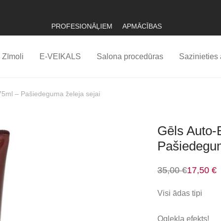
PROFESIONĀĻIEM
APMĀCĪBAS
Zīmoli
E-VEIKALS
Salona procedūras
Sazinieties 
75ml – Pašiedeguma želeja sejai
Gēls Auto-
Pašiedegum
35,00
€
17,50
€
Original
Current
price
price
was:
is:
Visi ādas tipi
35,00 €.
17,50 €.
Oglekļa efekts!