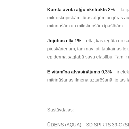
Karstā avota aļģu ekstrakts
2%
– Itāli
mikroskopiskām jūras aļģēm un jūras au
mitrinošām un mīkstinošām īpašībām.
Jojobas eļļa 1%
– eļļa, kas iegūta no s
pieskārienam, tam nav ļoti taukainas te
epiderma saglabā savu elastību. Tam ir 
E vitamīna atvasinājums 0,3%
– ir efe
mitrināšanas līmeņa uzturēšanā, jo tas ļ
Sastāvdaļas:
ŪDENS (AQUA) – SD SPIRTS 39-C (S