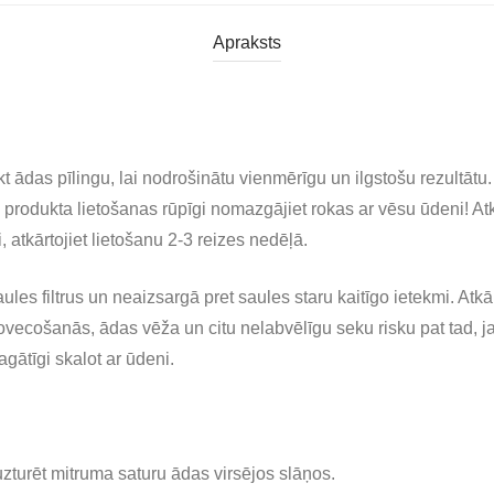
Apraksts
 ādas pīlingu, lai nodrošinātu vienmērīgu un ilgstošu rezultātu. 
c produkta lietošanas rūpīgi nomazgājiet rokas ar vēsu ūdeni! At
 atkārtojiet lietošanu 2-3 reizes nedēļā.
ules filtrus un neaizsargā pret saules staru kaitīgo ietekmi. Atk
novecošanās, ādas vēža un citu nelabvēlīgu seku risku pat tad, j
gātīgi skalot ar ūdeni.
uzturēt mitruma saturu ādas virsējos slāņos.