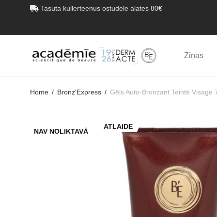
Tasuta kullerteenus ostudele alates 80€
Ziņas
Home
/
Bronz'Express
/
Gēls Auto-Bronzant Teinté Visage 
ATLAIDE
NAV NOLIKTAVĀ