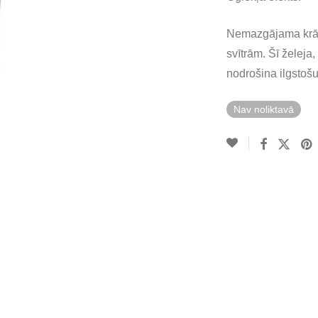
Nemazgājama krāsa
svītrām. Šī želej
nodrošina ilgstošu
Nav noliktavā