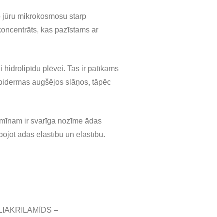
o jūru mikrokosmosu starp
oncentrāts, kas pazīstams ar
 hidrolipīdu plēvei. Tas ir patīkams
epidermas augšējos slāņos, tāpēc
itamīnam ir svarīga nozīme ādas
bojot ādas elastību un elastību.
LIAKRILAMĪDS –