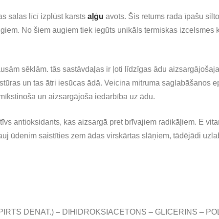
jas salas līcī izplūst karsts
aļģu
avots. Šis retums rada īpašu silt
giem. No šiem augiem tiek iegūts unikāls termiskas izcelsmes k
ausām sēklām. tās sastāvdaļas ir ļoti līdzīgas ādu aizsargājošajai
kstūras un tas ātri iesūcas ādā. Veicina mitruma saglabāšanos 
mīkstinoša un aizsargājoša iedarbība uz ādu.
ktīvs antioksidants, kas aizsargā pret brīvajiem radikāļiem. E v
auj ūdenim saistīties zem ādas virskārtas slāņiem, tādējādi uzla
PIRTS DENAT.) – DIHIDROKSIACETONS – GLICERĪNS – PO