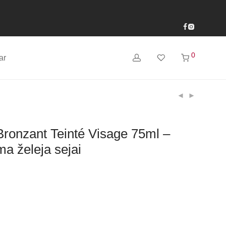
0
ar
Bronzant Teinté Visage 75ml –
a želeja sejai