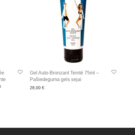
ée
Gel Auto-Bronzant Teinté 75ml –
nte
Pašiedeguma gels sejai
a
28,00
€
€.
21,00 €.