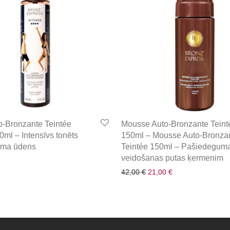
o-Bronzante Teintée
Mousse Auto-Bronzante Teint
0ml – Intensīvs tonēts
150ml – Mousse Auto-Bronza
uma ūdens
Teintée 150ml – Pašiedegum
veidošanas putas ķermenim
Original price was: 42,00 
Current price is: 
42,00
€
21,00
€