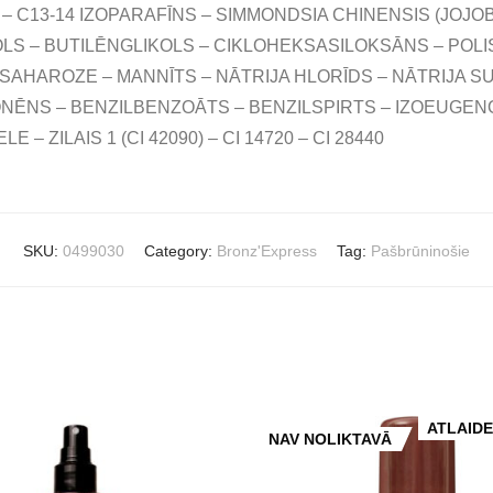
– C13-14 IZOPARAFĪNS – SIMMONDSIA CHINENSIS (JOJO
S – BUTILĒNGLIKOLS – CIKLOHEKSASILOKSĀNS – POLIS
 SAHAROZE – MANNĪTS – NĀTRIJA HLORĪDS – NĀTRIJA S
MONĒNS – BENZILBENZOĀTS – BENZILSPIRTS – IZOEUGE
E – ZILAIS 1 (CI 42090) – CI 14720 – CI 28440
SKU:
0499030
Category:
Bronz'Express
Tag:
Pašbrūninošie
ATLAID
NAV NOLIKTAVĀ