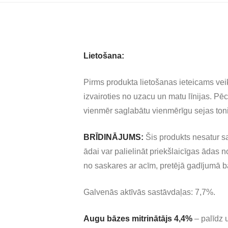
Lietošana:
Pirms produkta lietošanas ieteicams veikt
izvairoties no uzacu un matu līnijas. Pē
vienmēr saglabātu vienmērīgu sejas toni,
BRĪDINĀJUMS:
Šis produkts nesatur sa
ādai var palielināt priekšlaicīgas ādas 
no saskares ar acīm, pretējā gadījumā ba
Galvenās aktīvās sastāvdaļas: 7,7%.
Augu bāzes mitrinātājs 4,4%
– palīdz 