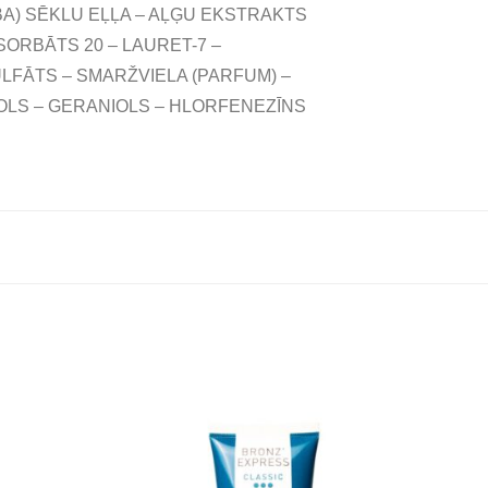
BA) SĒKLU EĻĻA – AĻĢU EKSTRAKTS
ORBĀTS 20 – LAURET-7 –
ULFĀTS – SMARŽVIELA (PARFUM) –
NOLS – GERANIOLS – HLORFENEZĪNS
E