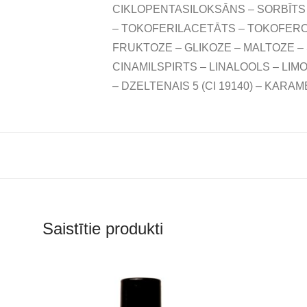
CIKLOPENTASILOKSĀNS – SORBĪTS 
– TOKOFERILACETĀTS – TOKOFEROL
FRUKTOZE – GLIKOZE – MALTOZE –
CINAMILSPIRTS – LINALOOLS – LI
– DZELTENAIS 5 (CI 19140) – KARAMEL
Saistītie produkti