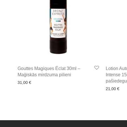
Gouttes Magiques Éclat 30ml –
Lotion Aut
Maģiskās mirdzuma pilieni
Intense 15
pašiedeg
31,00
€
21,00
€