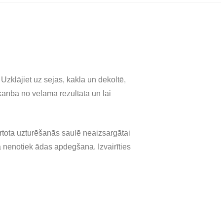
Uzklājiet uz sejas, kakla un dekoltē,
karībā no vēlamā rezultāta un lai
ārtota uzturēšanās saulē neaizsargātai
a nenotiek ādas apdegšana. Izvairīties