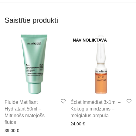
Saistītie produkti
NAV NOLIKTAVĀ
Fluide Matifiant
Éclat Immédiat 3x1ml –
Hydratant 50ml –
Kokogļu mirdzums –
Mitrinošs matējošs
meigialus ampula
fluīds
24,00
€
39,00
€