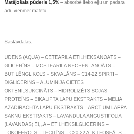
Matējošais pūderis 1,5%
– absorbē lieko eļļu un padara
ādu vienmēr matētu.
Sastāvdaļas:
ŪDENS (AQUA) – CETEARILA ETILHEKSANOĀTS –
GLICERĪNS – IZOSTEARILA NEOPENTANOĀTS –
BUTILĒNGLIKOLS – SKVALĀNS – C14-22 SPIRTI –
DIGLICERĪNS – ALUMĪNIJA CIETES
OKTENILSUKCINĀTS – HIDROLIZĒTS SOJAS
PROTEĪNS – EIKALIPTA LAPU EKSTRAKTS – MELIA
AZADIRACHTA LAPU EKSTRAKTS – ARCTIUM LAPPA
SAKŅU EKSTRAKTS – LAVANDULA ANGUSTIFOLIA
(LAVANDAS) EĻĻA – ETILHEKSILGLICERĪNS –
TOKOFEROLS – LECITĪNS – C20-22 ALKILFOSFĀTS –