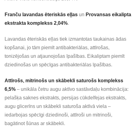
Franču lavandas ēteriskās eļļas
un
Provansas eikalipta
ekstrakta komplekss 2,04%
.
Lavandas ēteriskās eļļas tiek izmantotas taukainas ādas
kopšanai, jo tām piemīt antibakteriālas, attīrošas,
tonizējošas un atjaunojošas īpašības. Eikaliptam piemīt
dziedinošas un spēcīgas antibakteriālas īpašības.
Attīrošs, mitrinošs un skābekli saturošs komplekss
6,5%
– unikāla četru augu aktīvo sastāvdaļu kombinācija:
pelašķa saknes ekstrakts, persijas cūkdelfejas ekstrakts,
augu glicerīns un skābekli saturoša aktīvā viela –
iedarbojas spēcīgi dziedinoši, attīroši un mitrinoši,
bagātinot šūnas ar skābekli.