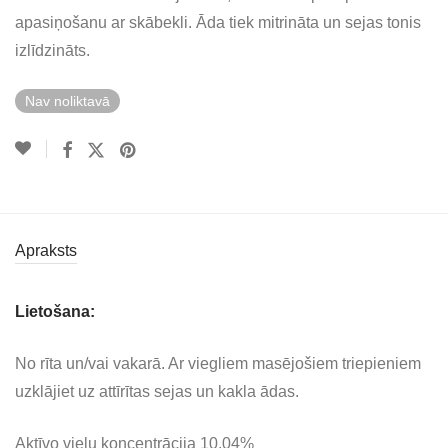
apasiņošanu ar skābekli. Āda tiek mitrināta un sejas tonis
izlīdzināts.
Nav noliktavā
Apraksts
Lietošana:
No rīta un/vai vakarā. Ar viegliem masējošiem triepieniem
uzklājiet uz attīrītas sejas un kakla ādas.
Aktīvo vielu koncentrācija 10,04%