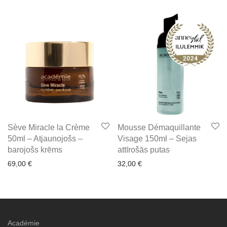
Sève Miracle la Crème
Mousse Démaquillante
50ml – Atjaunojošs –
Visage 150ml – Sejas
barojošs krēms
attīrošās putas
69,00
€
32,00
€
Académie