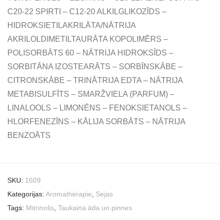
C20-22 SPIRTI – C12-20 ALKILGLIKOZĪDS –
HIDROKSIETILAKRILĀTA/NĀTRIJA
AKRILOLDIMETILTAURĀTA KOPOLIMĒRS –
POLISORBĀTS 60 – NĀTRIJA HIDROKSĪDS –
SORBITĀNA IZOSTEARĀTS – SORBĪNSKĀBE –
CITRONSKĀBE – TRINĀTRIJA EDTA – NĀTRIJA
METABISULFĪTS – SMARŽVIELA (PARFUM) –
LINALOOLS – LIMONĒNS – FENOKSIETANOLS –
HLORFENEZĪNS – KĀLIJA SORBĀTS – NĀTRIJA
BENZOĀTS
SKU:
1609
Kategorijas:
Aromathérapie
,
Sejas
Tags:
Mitrinošs
,
Taukaina āda un pinnes