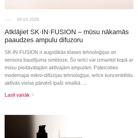
09.03.2026
Atklājiet SK·IN·FUSION – mūsu nākamās
paaudzes ampulu difuzoru
SK·IN·FUSION ir augstākās klases tehnoloģijas un
sensora baudījuma simbioze. Šo ierīci var izmantot kopā ar
mūsu piedāvātajām aktīvajām ampulām. Pateicoties
modernajai mikro-difūzijas tehnoloģijai, ierīce koncentrētās
aktīvās vielas pārvērš īpaši smalkā …
Lasīt vairāk