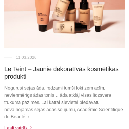
11.03.2026
Le Teint – Jaunie dekoratīvās kosmētikas
produkti
Nogurusi sejas āda, redzami tumši loki zem acīm,
nevienmērīgs ādas tonis… āda atklāj visas līdzsvara
trūkuma pazīmes. Lai katrai sievietei piedāvātu
nevainojamas sejas ādas solījumu, Académie Scientifique
de Beauté ir …
Lasīt vairāk