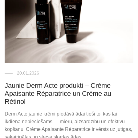
20.01.2026
Jaunie Derm Acte produkti – Crème
Apaisante Réparatrice un Crème au
Rétinol
Derm Acte jaunie krēmi piedāvā ādai tieši to, kas tai
ikdienā nepieciešams — mieru, aizsardzību un efektīvu
kopšanu. Crème Apaisante Réparatrice ir vērsts uz jutīgas,
sakairinātas un stresa skartas ādas …