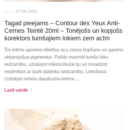
07.05.2026
Tagad pieejams – Contour des Yeux Anti-
Cernes Teintè 20ml – Tonējošs un kopjošs
korektors tumšajiem lokiem zem acīm
Šis krēms apvieno efektīvu acu zonas kopšanu un gaismu
atstarojošus pigmentus. Palīdz mazināt tumšo loku
redzamību, uzlabojot mikrocirkulāciju un nosedzot
nepilnības ar īpaši dabisku sedzamību. Lietošana:
Uzklājiet nelielu daudzumu krēma …
Lasīt vairāk