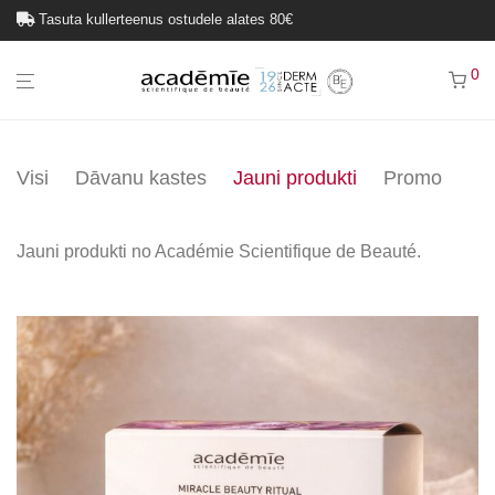
Tasuta pakiautomaadi tarne ostudele alates 20€
0
Visi
Dāvanu kastes
Jauni produkti
Promo
Jauni produkti no Académie Scientifique de Beauté.