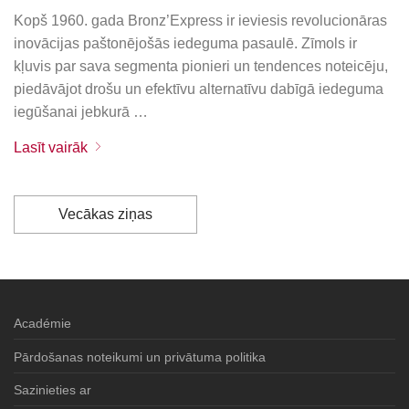
Kopš 1960. gada Bronz’Express ir ieviesis revolucionāras
inovācijas paštonējošās iedeguma pasaulē. Zīmols ir
kļuvis par sava segmenta pionieri un tendences noteicēju,
piedāvājot drošu un efektīvu alternatīvu dabīgā iedeguma
iegūšanai jebkurā …
Lasīt vairāk
Vecākas ziņas
Académie
Pārdošanas noteikumi un privātuma politika
Sazinieties ar