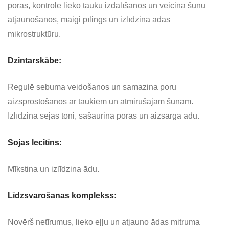
poras, kontrolē lieko tauku izdalīšanos un veicina šūnu
atjaunošanos, maigi pīlings un izlīdzina ādas
mikrostruktūru.
Dzintarskābe
:
Regulē sebuma veidošanos un samazina poru
aizsprostošanos ar taukiem un atmirušajām šūnām.
Izlīdzina sejas toni, sašaurina poras un aizsargā ādu.
Sojas lecitīns:
Mīkstina un izlīdzina ādu.
Līdzsvarošanas komplekss:
Novērš netīrumus, lieko eļļu un atjauno ādas mitruma