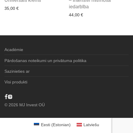
Universāls krēms
– Intensīvi mitrinoša
iedarbība
35,00
€
44,00
€
Académie
Pārdošanas noteikumi un privātuma politika
Sazinieties ar
Visi produkti
©
2026
MJ Invest OÜ
Eesti
(
Estonian
)
Latviešu