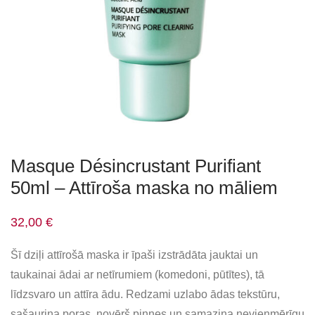
Masque Désincrustant Purifiant
50ml – Attīroša maska no māliem
32,00
€
Šī dziļi attīrošā maska ir īpaši izstrādāta jauktai un
taukainai ādai ar netīrumiem (komedoni, pūtītes), tā
līdzsvaro un attīra ādu. Redzami uzlabo ādas tekstūru,
sašaurina poras, novērš pinnes un samazina nevienmērīgu