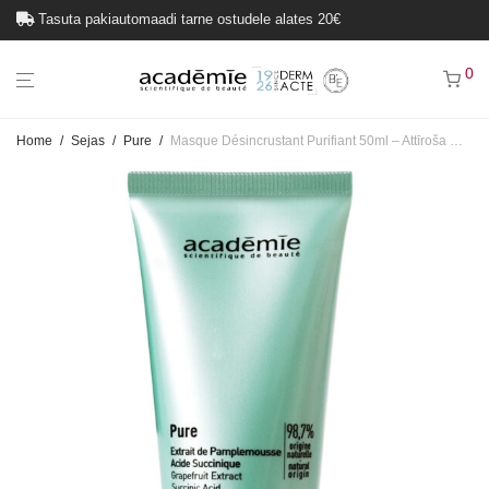
Tasuta pakiautomaadi tarne ostudele alates 20€
Tasuta kullerteenus ostudele alates 80€
0
Home
/
Sejas
/
Pure
/
Masque Désincrustant Purifiant 50ml – Attīroša maska no māliem