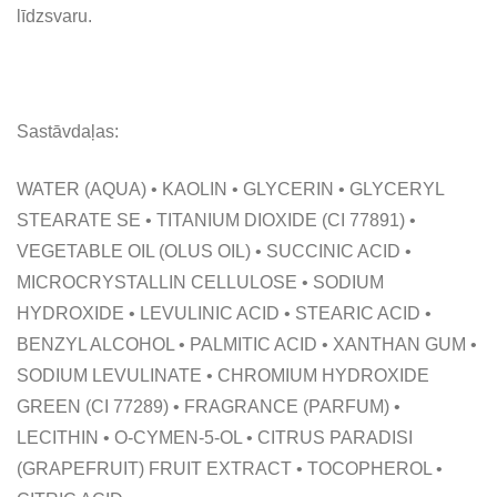
līdzsvaru.
Sastāvdaļas:
WATER (AQUA) • KAOLIN • GLYCERIN • GLYCERYL
STEARATE SE • TITANIUM DIOXIDE (CI 77891) •
VEGETABLE OIL (OLUS OIL) • SUCCINIC ACID •
MICROCRYSTALLIN CELLULOSE • SODIUM
HYDROXIDE • LEVULINIC ACID • STEARIC ACID •
BENZYL ALCOHOL • PALMITIC ACID • XANTHAN GUM •
SODIUM LEVULINATE • CHROMIUM HYDROXIDE
GREEN (CI 77289) • FRAGRANCE (PARFUM) •
LECITHIN • O-CYMEN-5-OL • CITRUS PARADISI
(GRAPEFRUIT) FRUIT EXTRACT • TOCOPHEROL •