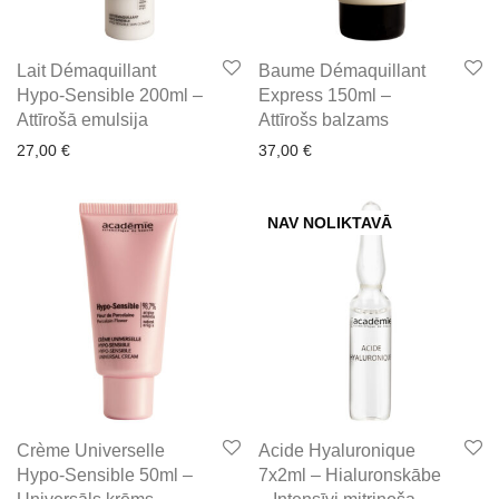
Lait Démaquillant
Baume Démaquillant
Hypo-Sensible 200ml –
Express 150ml –
Attīrošā emulsija
Attīrošs balzams
27,00
€
37,00
€
NAV NOLIKTAVĀ
Crème Universelle
Acide Hyaluronique
Hypo-Sensible 50ml –
7x2ml – Hialuronskābe