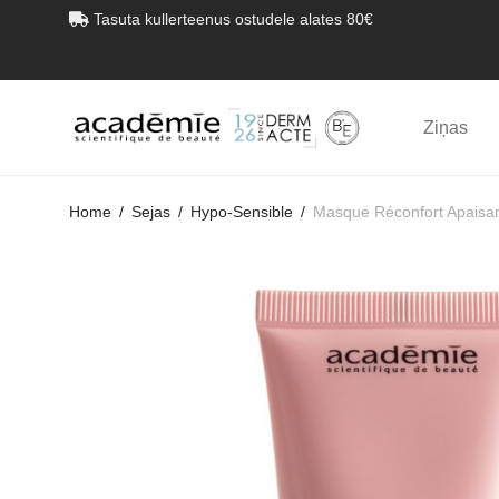
Tasuta kullerteenus ostudele alates 80€
Ziņas
Home
/
Sejas
/
Hypo-Sensible
/
Masque Réconfort Apaisa