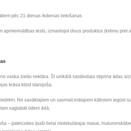
tātiem pēc 21 dienas ikdienas lietošanas
m apmierinātības tests, izmantojot divus produktus (krēmu pret
las
 no vaska ziedu nektāra. Šī unikālā sastāvdaļa stiprina ādas ai
jas krāsa kļūst starojoša.
iedrēm. No savāktajiem un sasmalcinātajiem kātiņiem iegūst sul
j tam saglabāt ūdeni ādā.
oša – pateicoties īpaši lielai molekulārajai masai, hialuronskābe