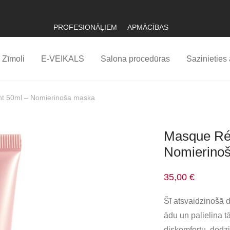
PROFESIONĀĻIEM
APMĀCĪBAS
Zīmoli
E-VEIKALS
Salona procedūras
Sazinieties 
nt 50ml – Nomierinoša maska
Masque Réc
Nomierino
35,00
€
Šī atsvaidzinošā d
ādu un palielina t
diskomfortu, dedz