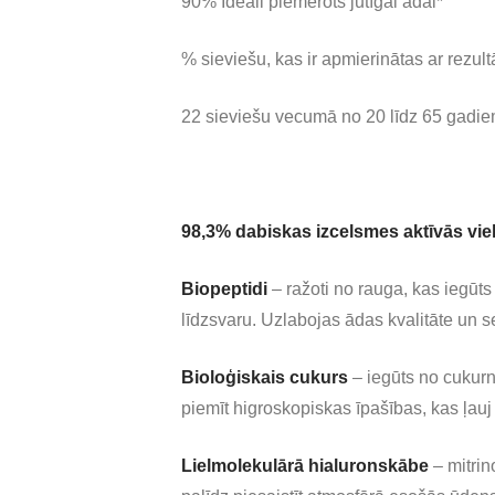
90% Ideāli piemērots jutīgai ādai*
% sieviešu, kas ir apmierinātas ar rezul
22 sieviešu vecumā no 20 līdz 65 gadie
98,3%
dabiskas izcelsmes aktīvās vie
Biopeptidi
– ražoti no rauga, kas iegūts
līdzsvaru. Uzlabojas ādas kvalitāte un se
Bioloģiskais cukurs
– iegūts no cukurn
piemīt higroskopiskas īpašības, kas ļau
Lielmolekulārā hialuronskābe
– mitrin