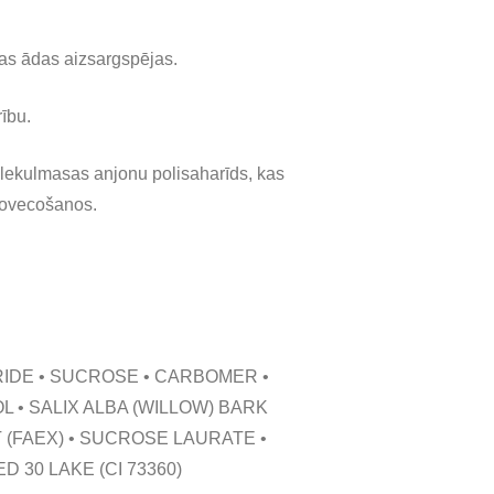
gas ādas aizsargspējas.
ību.
lekulmasas anjonu polisaharīds, kas
 novecošanos.
RIDE • SUCROSE • CARBOMER •
 • SALIX ALBA (WILLOW) BARK
 (FAEX) • SUCROSE LAURATE •
30 LAKE (CI 73360)