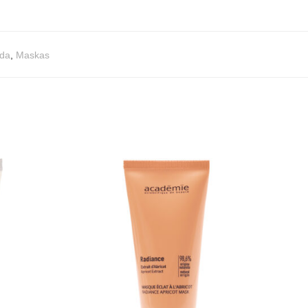
āda
,
Maskas