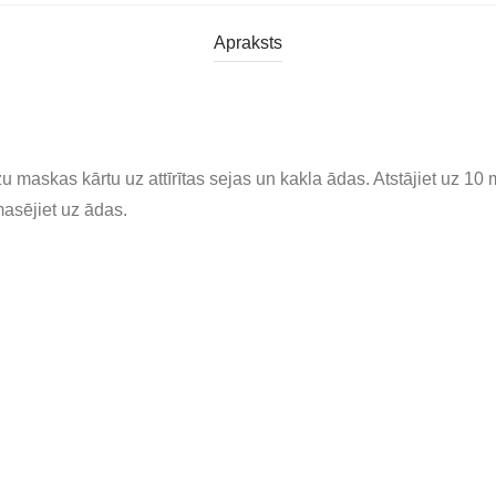
Apraksts
iezu maskas kārtu uz attīrītas sejas un kakla ādas. Atstājiet uz 
asējiet uz ādas.