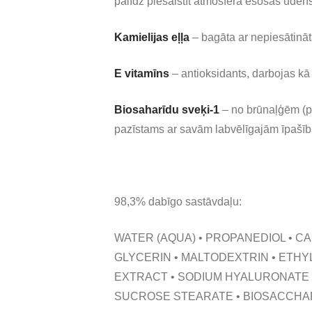
palīdz piesaistīt atmosfērā esošās ūden
Kamielijas eļļa
– bagāta ar nepiesātināt
E vitamīns
– antioksidants, darbojas kā
Biosaharīdu sveķi-1
– no brūnaļģēm (p
pazīstams ar savām labvēlīgajām īpašīb
98,3% dabīgo sastāvdaļu:
WATER (AQUA) • PROPANEDIOL • CA
GLYCERIN • MALTODEXTRIN • ETHYL
EXTRACT • SODIUM HYALURONATE •
SUCROSE STEARATE • BIOSACCHARI