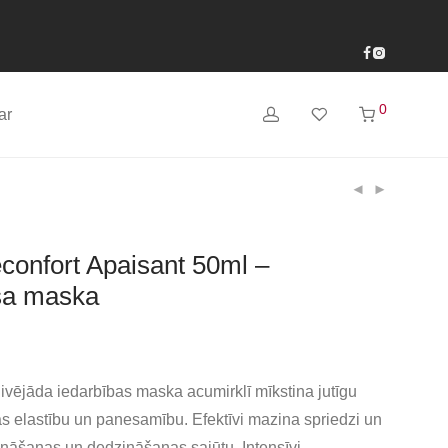
0
ar
onfort Apaisant 50ml –
ša maska
ivējāda iedarbības maska acumirklī mīkstina jutīgu
ās elastību un panesamību. Efektīvi mazina spriedzi un
ināšanas un dedzināšanas sajūtu. Intensīvi