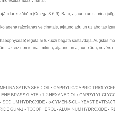
s molekulas ādas virsmai.
ajām taukskābēm (Omega 3-6-9). Baro, atjauno un stiprina jutī
 kolagēna ražošanas veicinātājs, atjauno ādu un uzlabo tās iztur
haeophyceae) iegūta ar fukuozi bagāta sastāvdaļa. Augstas mo
ām. Uzreiz nomierina, mitrina, atjauno un atjauno ādu, novērš
MELINA SATIVA SEED OIL • CAPRYLIC/CAPRIC TRIGLYCE
ENE BRASSYLATE • 1,2-HEXANEDIOL • CAPRYLYL GLYCOL
 SODIUM HYDROXIDE • o-CYMEN-5-OL • YEAST EXTRACT
DE GUM-1 • TOCOPHEROL • ALUMINUM HYDROXIDE • RED 