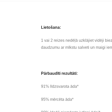
Lietošana:
1 vai 2 reizes nedēļā uzklājiet vidēji b
daudzumu ar mīkstu salveti un maigi iem
Pārbaudīti rezultāti:
91% līdzsvarota āda*
95% mērcēta āda*