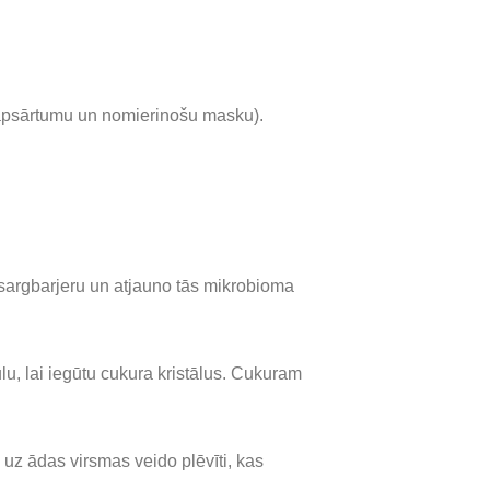
 apsārtumu un nomierinošu masku).
zsargbarjeru un atjauno tās mikrobioma
u, lai iegūtu cukura kristālus. Cukuram
 uz ādas virsmas veido plēvīti, kas