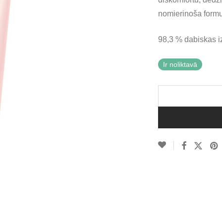
nomierinoša formu
98,3 % dabiskas i
Ir noliktavā