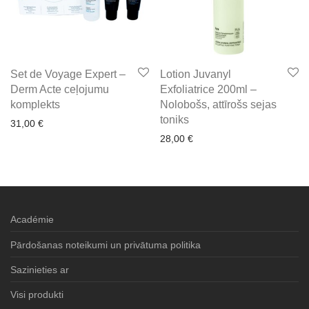
Set de Voyage Expert –
Lotion Juvanyl
Derm Acte ceļojumu
Exfoliatrice 200ml –
komplekts
Nolobošs, attīrošs sejas
toniks
31,00
€
28,00
€
Académie
Pārdošanas noteikumi un privātuma politika
Sazinieties ar
Visi produkti