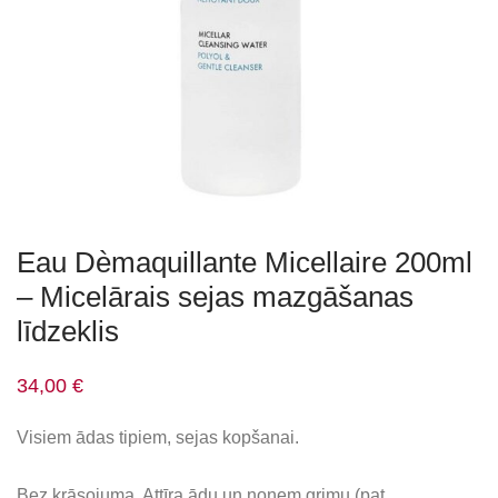
Eau Dèmaquillante Micellaire 200ml
– Micelārais sejas mazgāšanas
līdzeklis
34,00
€
Visiem ādas tipiem, sejas kopšanai.
Bez krāsojuma. Attīra ādu un noņem grimu (pat