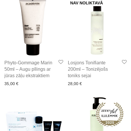
NAV NOLIKTAVĀ
Phyto-Gommage Marin
Losjons Tonifiante
50ml – Augu pīlings ar
200ml – Tonizējošs
jūras zāļu ekstraktiem
toniks sejai
35,00
€
28,00
€