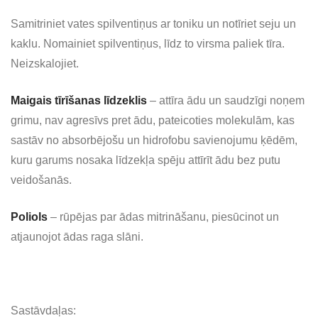
Samitriniet vates spilventiņus ar toniku un notīriet seju un
kaklu. Nomainiet spilventiņus, līdz to virsma paliek tīra.
Neizskalojiet.
Maigais tīrīšanas līdzeklis
– attīra ādu un saudzīgi noņem
grimu, nav agresīvs pret ādu, pateicoties molekulām, kas
sastāv no absorbējošu un hidrofobu savienojumu ķēdēm,
kuru garums nosaka līdzekļa spēju attīrīt ādu bez putu
veidošanās.
Poliols
– rūpējas par ādas mitrināšanu, piesūcinot un
atjaunojot ādas raga slāni.
Sastāvdaļas: