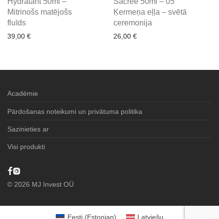
Hydratant 50ml –
Sacrée 50ml – 05
Mitrinošs matējošs
Ķermeņa eļļa – svētā
fluīds
ceremonija
39,00
€
26,00
€
Académie
Pārdošanas noteikumi un privātuma politika
Sazinieties ar
Visi produkti
©
2026
MJ Invest OÜ
Eesti
(
Estonian
)
Latviešu