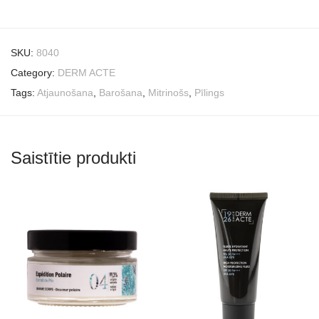
SKU:
8040
Category:
DERM ACTE
Tags:
Atjaunošana
,
Barošana
,
Mitrinošs
,
Pīlings
Saistītie produkti