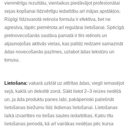
vienmērīgu rezultātu, vienlaikus piedāvājot profesionālai
sejas kopšanai līdzvērtīgu iedarbību arī mājas apstākļos.
Rūpīgi līdzsvarotā retinola formula ir efektīva, bet ne
agresīva, tāpēc piemērota arī regulārai lietošanai. Spēcīgā
pretnovecošanās sastāva pamatā ir tīrs retinols un
atjaunojošas aktīvās vielas, kas palīdz redzami samazināt
ādas novecošanās pazīmes, uzlabot ādas tekstūru un
tonusu.
Lietošana:
vakarā uzklāt uz attīrītas ādas, viegli iemasējot
sejā, kaklā un dekoltē zonā. Sākt lietot 2–3 reizes nedēļā
un, ja āda produktu panes labi, pakāpeniski palielināt
lietošanas biežumu līdz ikdienas lietošanai. Lietošanas
laikā izvairīties no tiešas saules iedarbības. Katru rītu
lietošanas periodā, kā arī vairākas nedēļas pēc kursa