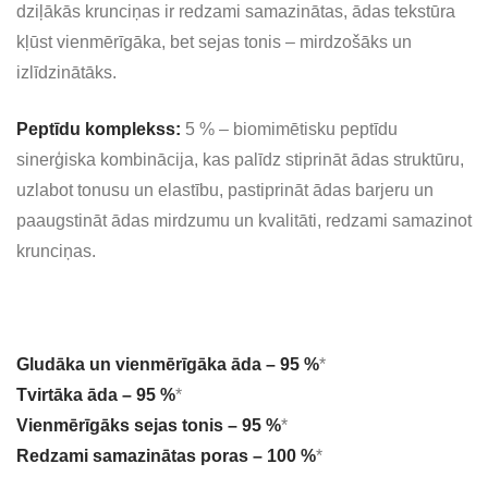
dziļākās krunciņas ir redzami samazinātas, ādas tekstūra
kļūst vienmērīgāka, bet sejas tonis – mirdzošāks un
izlīdzinātāks.
Peptīdu komplekss:
5 % – biomimētisku peptīdu
sinerģiska kombinācija, kas palīdz stiprināt ādas struktūru,
uzlabot tonusu un elastību, pastiprināt ādas barjeru un
paaugstināt ādas mirdzumu un kvalitāti, redzami samazinot
krunciņas.
Gludāka un vienmērīgāka āda – 95 %
*
Tvirtāka āda – 95 %
*
Vienmērīgāks sejas tonis – 95 %
*
Redzami samazinātas poras – 100 %
*