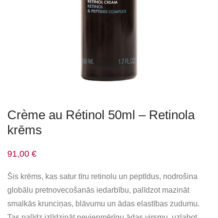
Crème au Rétinol 50ml – Retinola
krēms
91,00
€
Šis krēms, kas satur tīru retinolu un peptīdus, nodrošina
globālu pretnovecošanās iedarbību, palīdzot mazināt
smalkās krunciņas, blāvumu un ādas elastības zudumu.
Tas palīdz izlīdzināt nevienmērīgu ādas virsmu, uzlabot