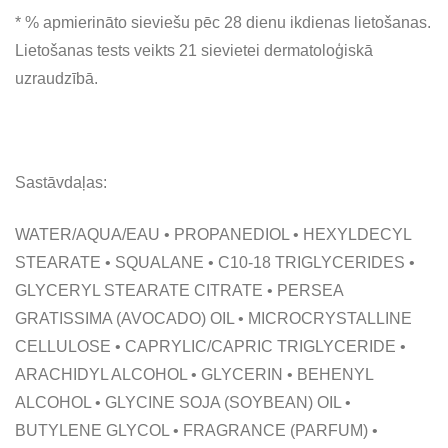
* % apmierināto sieviešu pēc 28 dienu ikdienas lietošanas.
Lietošanas tests veikts 21 sievietei dermatoloģiskā
uzraudzībā.
Sastāvdaļas:
WATER/AQUA/EAU • PROPANEDIOL • HEXYLDECYL
STEARATE • SQUALANE • C10-18 TRIGLYCERIDES •
GLYCERYL STEARATE CITRATE • PERSEA
GRATISSIMA (AVOCADO) OIL • MICROCRYSTALLINE
CELLULOSE • CAPRYLIC/CAPRIC TRIGLYCERIDE •
ARACHIDYL ALCOHOL • GLYCERIN • BEHENYL
ALCOHOL • GLYCINE SOJA (SOYBEAN) OIL •
BUTYLENE GLYCOL • FRAGRANCE (PARFUM) •