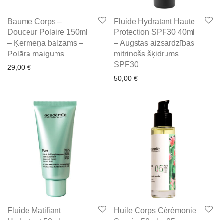
Baume Corps –
Fluide Hydratant Haute
Douceur Polaire 150ml
Protection SPF30 40ml
– Ķermeņa balzams –
– Augstas aizsardzības
Polāra maigums
mitrinošs šķidrums
SPF30
29,00
€
50,00
€
Fluide Matifiant
Huile Corps Cérémonie