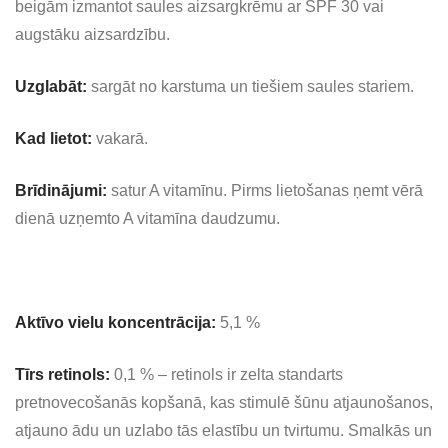
beigām izmantot saules aizsargkrēmu ar SPF 30 vai
augstāku aizsardzību.
Uzglabāt:
sargāt no karstuma un tiešiem saules stariem.
Kad lietot:
vakarā.
Brīdinājumi:
satur A vitamīnu. Pirms lietošanas ņemt vērā
dienā uzņemto A vitamīna daudzumu.
Aktīvo vielu koncentrācija:
5,1 %
Tīrs retinols:
0,1 % – retinols ir zelta standarts
pretnovecošanās kopšanā, kas stimulē šūnu atjaunošanos,
atjauno ādu un uzlabo tās elastību un tvirtumu. Smalkās un