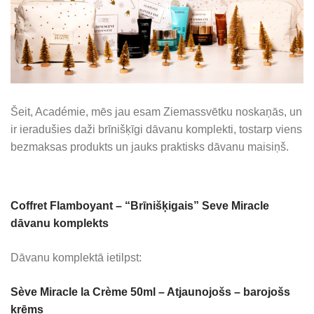
Šeit, Académie, mēs jau esam Ziemassvētku noskaņās, un
ir ieradušies daži brīnišķīgi dāvanu komplekti, tostarp viens
bezmaksas produkts un jauks praktisks dāvanu maisiņš.
Coffret Flamboyant – “Brīnišķigais” Seve Miracle
dāvanu komplekts
Dāvanu komplektā ietilpst:
Sève Miracle la Crème 50ml – Atjaunojošs – barojošs
krēms