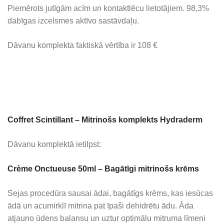
Piemērots jutīgām acīm un kontaktlēcu lietotājiem. 98,3%
dabīgas izcelsmes aktīvo sastāvdaļu.
Dāvanu komplekta faktiskā vērtība ir 108 €
Coffret Scintillant – Mitrinošs komplekts Hydraderm
Dāvanu komplektā ietilpst:
Crème Onctueuse 50ml – Bagātīgi mitrinošs krēms
Sejas procedūra sausai ādai, bagātīgs krēms, kas iesūcas
ādā un acumirklī mitrina pat īpaši dehidrētu ādu. Āda
atjauno ūdens balansu un uztur optimālu mitruma līmeni