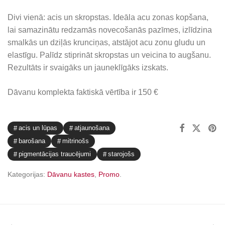
Divi vienā: acis un skropstas. Ideāla acu zonas kopšana,
lai samazinātu redzamās novecošanās pazīmes, izlīdzina
smalkās un dziļās krunciņas, atstājot acu zonu gludu un
elastīgu. Palīdz stiprināt skropstas un veicina to augšanu.
Rezultāts ir svaigāks un jauneklīgāks izskats.
Dāvanu komplekta faktiskā vērtība ir 150 €
acis un lūpas
atjaunošana
barošana
mitrinošs
pigmentācijas traucējumi
starojošs
Kategorijas:
Dāvanu kastes
,
Promo
.