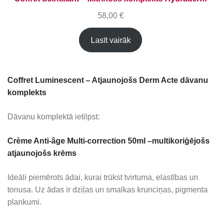
58,00
€
Lasīt vairāk
Coffret Luminescent – Atjaunojošs Derm Acte dāvanu
komplekts
Dāvanu komplektā ietilpst:
Crème Anti-âge Multi-correction 50ml –multikoriģējošs
atjaunojošs krēms
Ideāli piemērots ādai, kurai trūkst tvirtuma, elastības un
tonusa. Uz ādas ir dziļas un smalkas krunciņas, pigmenta
plankumi.