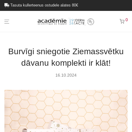
Tasuta kullerteenus ostudele alates 80€
0
Burvīgi sniegotie Ziemassvētku
dāvanu komplekti ir klāt!
16.10.2024