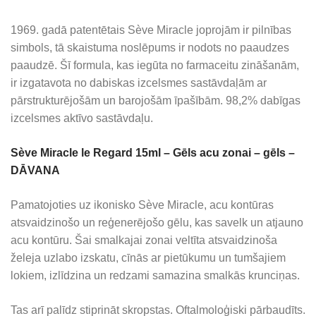
1969. gadā patentētais Sève Miracle joprojām ir pilnības
simbols, tā skaistuma noslēpums ir nodots no paaudzes
paaudzē. Šī formula, kas iegūta no farmaceitu zināšanām,
ir izgatavota no dabiskas izcelsmes sastāvdaļām ar
pārstrukturējošām un barojošām īpašībām. 98,2% dabīgas
izcelsmes aktīvo sastāvdaļu.
Sève Miracle le Regard 15ml – Gēls acu zonai – gēls –
DĀVANA
Pamatojoties uz ikonisko Sève Miracle, acu kontūras
atsvaidzinošo un reģenerējošo gēlu, kas savelk un atjauno
acu kontūru. Šai smalkajai zonai veltīta atsvaidzinoša
želeja uzlabo izskatu, cīnās ar pietūkumu un tumšajiem
lokiem, izlīdzina un redzami samazina smalkās krunciņas.
Tas arī palīdz stiprināt skropstas. Oftalmoloģiski pārbaudīts.