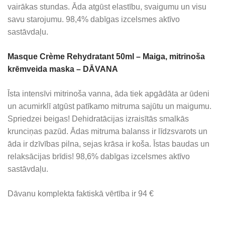
vairākas stundas. Āda atgūst elastību, svaigumu un visu
savu starojumu. 98,4% dabīgas izcelsmes aktīvo
sastāvdaļu.
Masque Crème Rehydratant 50ml – Maiga, mitrinoša
krēmveida maska – DĀVANA
Īsta intensīvi mitrinoša vanna, āda tiek apgādāta ar ūdeni
un acumirklī atgūst patīkamo mitruma sajūtu un maigumu.
Spriedzei beigas! Dehidratācijas izraisītās smalkās
krunciņas pazūd. Ādas mitruma balanss ir līdzsvarots un
āda ir dzīvības pilna, sejas krāsa ir koša. Īstas baudas un
relaksācijas brīdis! 98,6% dabīgas izcelsmes aktīvo
sastāvdaļu.
Dāvanu komplekta faktiskā vērtība ir 94 €