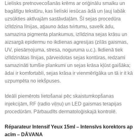
Lielisks pretnovecošanās krēms ar oriģinālu smalku un
bagātīgu tekstūru, kas lieliski iesūcas ādā un ļauj labāk
uzsūkties aktīvajām sastāvdaļām. Šī sejas procedūra
izlīdzina līnijas, atjauno ādas tvirtumu, savelk ādu,
samazina pigmenta plankumus, izlīdzina sejas krāsu un
aizsargā epidermu no ikdienas agresijas (zilās gaismas,
UV, piesārņojuma, stresa, noguruma u.c.). Ikdienā tiek
izlīdzinātas līnijas, pārveidotas sejas kontūras, redzami
samazināti tumšie plankumi un sejas krāsa kļūst gaišāka;
ādai ir komfortabli, sejas krāsa ir vienmērīgāka un tā ir it kā
uzpumpēta no iekšpuses.
Ideāli piemērots lietošanai pēc skaistumkopšanas
injekcijām, RF (radio viļņu) un LED gaismas terapijas
procedūrām. Pārbaudīts dermatoloģiskajā kontrolē.
Réparateur Intensif Yeux 15ml – Intensīvs korektors ap
acīm – DĀVANA